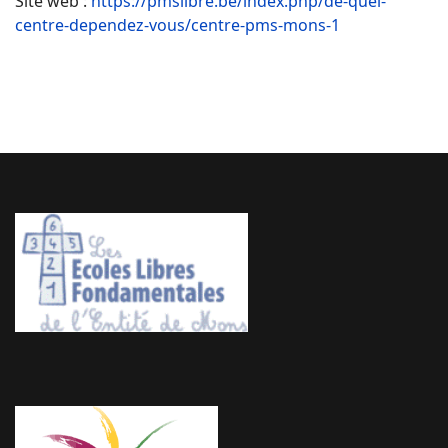
Site web :
https://pmslibre.be/index.php/de-quel-
centre-dependez-vous/centre-pms-mons-1