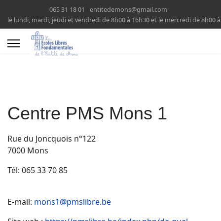
065 31 18 01
entitedemons@gmail.com
le lundi, mardi, jeudi et vendredi de 8h00 à 16h30 et le mercredi de 8h00 
Centre PMS Mons 1
Rue du Joncquois n°122
7000 Mons
Tél: 065 33 70 85
E-mail:
mons1@pmslibre.be