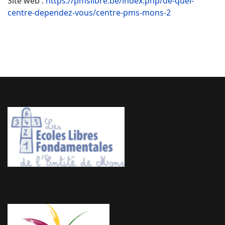
Site web :
https://pmslibre.be/index.php/de-quel-
centre-dependez-vous/centre-pms-mons-2