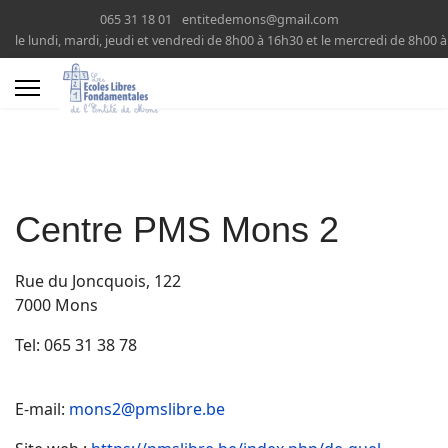
065 31 18 01
entitedemons@gmail.com
le lundi, mardi, jeudi et vendredi de 8h00 à 16h30 et le mercredi de 8h00 
Centre PMS Mons 2
Rue du Joncquois, 122
7000 Mons
Tel: 065 31 38 78
E-mail:
mons2@pmslibre.be