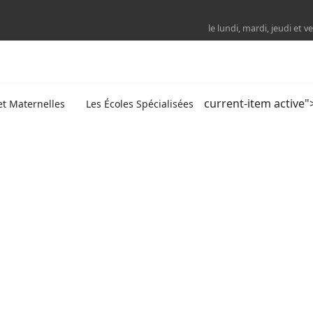
le lundi, mardi, jeudi et
current-item active"
et Maternelles
Les Écoles Spécialisées