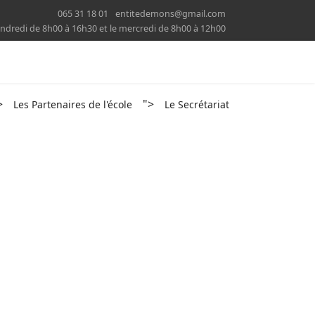
065 31 18 01
entitedemons@gmail.com
 vendredi de 8h00 à 16h30 et le mercredi de 8h00 à 12h00
>
">
Les Partenaires de l'école
Le Secrétariat