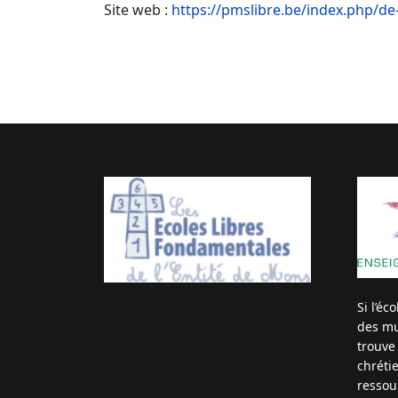
Site web :
https://pmslibre.be/index.php/d
Si l’éc
des mut
trouve
chréti
ressou