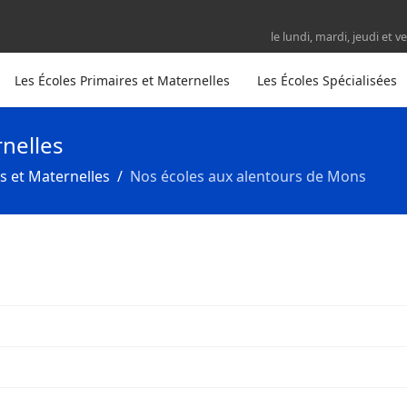
le lundi, mardi, jeudi et
Les Écoles Primaires et Maternelles
Les Écoles Spécialisées
rnelles
s et Maternelles
Nos écoles aux alentours de Mons