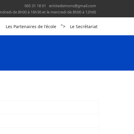
065 31 18 01
entitedemons@gmail.com
 vendredi de 8h00 à 16h30 et le mercredi de 8h00 à 12h00
">
Les Partenaires de l'école
Le Secrétariat