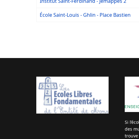
Institut Saint-Ferdinand - Jemappes 2
École Saint-Louis - Ghlin - Place Bastien
Si l’éc
des mut
trouve