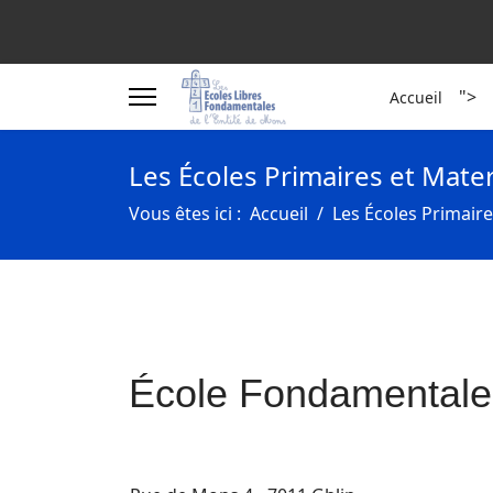
">
Accueil
Les Écoles Primaires et Mate
Vous êtes ici :
Accueil
Les Écoles Primaire
École Fondamentale 