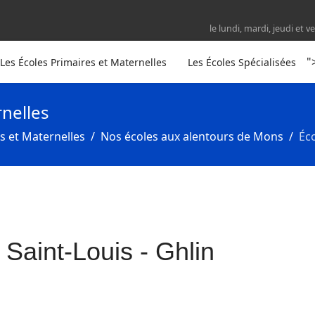
le lundi, mardi, jeudi et
"
Les Écoles Primaires et Maternelles
Les Écoles Spécialisées
rnelles
s et Maternelles
Nos écoles aux alentours de Mons
Éc
Saint-Louis - Ghlin