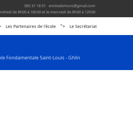
065 31 18 01
entitedemons@gmail.com
 vendredi de 8h00 à 16h30 et le mercredi de 8h00 à 12h00
>
">
Les Partenaires de l'école
Le Secrétariat
ole Fondamentale Saint-Louis - Ghlin